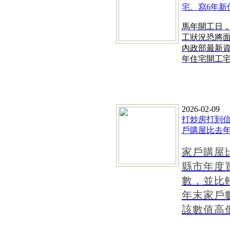
宅、寫6年新
馬年開工日
工狀況恐將
內政部最新資
年住宅開工宅數1
2026-02-09
打炒房打到信
戶購屋比去
家戶購屋
縣市年度
數，並比
年末家戶
該數值高