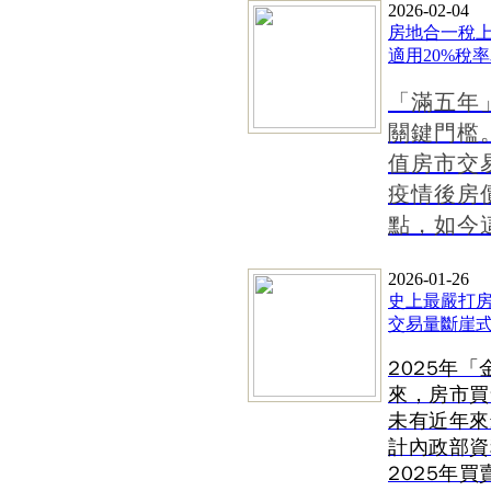
2026-02-04
房地合一稅上
適用20%稅
「滿五年
關鍵門檻
值房市交
疫情後房
點，如今
2026-01-26
史上最嚴打房
交易量斷崖式下
2025年
來，房市買
未有近年來
計內政部資
2025年買賣