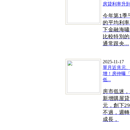
房貸利率升到2.
今年第1季
的平均利率
下金融海嘯
比較特別的
通常跟央...
2025-11-17
單月近兆元
增！房仲曝
低...
房市低迷，
新增購屋貸
元，創下
2
不過，週轉
成長，