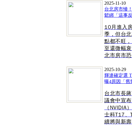
2025-11-10
台北房市慘
鬆綁「這事反映
10月進入
季，但台北
點都不旺，
至還微幅衰
北市房市恐.
2025-10-29
輝達確定選 T1
曝4原因「舊愛
台北市長蔣
議會中宣布
（NVIDI
士科T17、
續將與新壽商